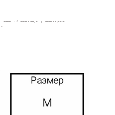
ерилен, 5% эластан, крупные стразы
ия