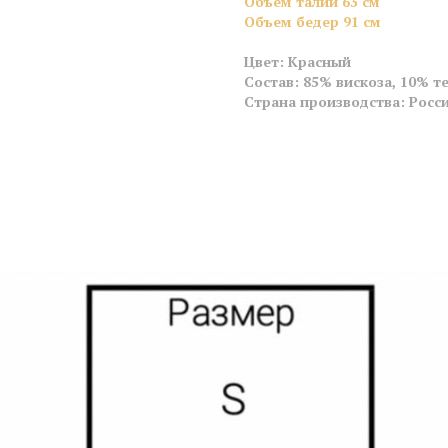
Объем талии 63 см
Объем бедер 91
см
Цвет: Красный
Состав: 85% вискоза, 10% т
Страна производства: Росс